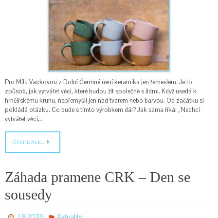
Pro Mílu Vackovou z Dolní Čermné není keramika jen řemeslem. Je to
způsob, jak vytvářet věci, které budou žít společně s lidmi. Když usedá k
hrnčířskému kruhu, nepřemýšlí jen nad tvarem nebo barvou. Od začátku si
pokládá otázku. Co bude s tímto výrobkem dál? Jak sama říká: „Nechci
vytvářet věci,…
ČÍST DÁLE…
Záhada pramene CRK – Den se
sousedy
1.8.2026
Aktuality