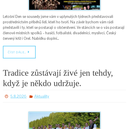
Letošní Den se sousedy jsme vám v uplynulých týdnech představovali
prostřednictvím příběhů lidí, kteří ho tvoří. Na závěr bychom vám rádi
představili i ty, kteří se postarají o občerstvení. Ve stáncích se o vás postarají
členové místních spolků – hasiči, fotbalisté, divadelníci, myslivci, Český
červený kříž i Orel. Nabídku doplní…
ČÍST DÁLE…
Tradice zůstávají živé jen tehdy,
když je někdo udržuje.
5.8.2026
Aktuality