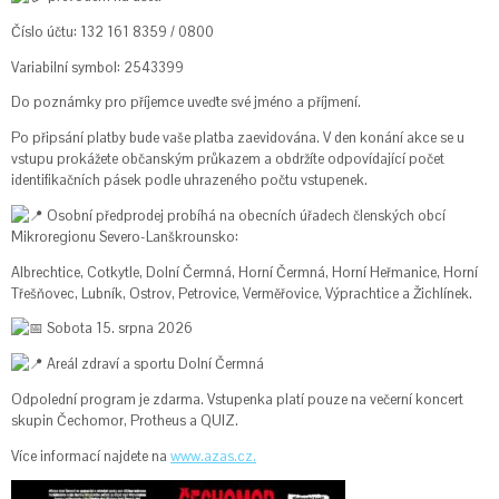
Číslo účtu: 132 161 8359 / 0800
Variabilní symbol: 2543399
Do poznámky pro příjemce uveďte své jméno a příjmení.
Po připsání platby bude vaše platba zaevidována. V den konání akce se u
vstupu prokážete občanským průkazem a obdržíte odpovídající počet
identifikačních pásek podle uhrazeného počtu vstupenek.
Osobní předprodej probíhá na obecních úřadech členských obcí
Mikroregionu Severo-Lanškrounsko:
Albrechtice, Cotkytle, Dolní Čermná, Horní Čermná, Horní Heřmanice, Horní
Třešňovec, Lubník, Ostrov, Petrovice, Verměřovice, Výprachtice a Žichlínek.
Sobota 15. srpna 2026
Areál zdraví a sportu Dolní Čermná
Odpolední program je zdarma. Vstupenka platí pouze na večerní koncert
skupin Čechomor, Protheus a QUIZ.
Více informací najdete na
www.azas.cz.