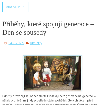
ČÍST DÁLE…
Příběhy, které spojují generace –
Den se sousedy
24.7.2026
Aktuality
Příběhy provázejí lidi odnepaměti. Předávají se z generace na generaci –
někdy vyprávěním, jindy prostřednictvím pohádek čtených dětem před
spaním. Vždy ale byly součástí společně stráveného času. Času, kdy se na