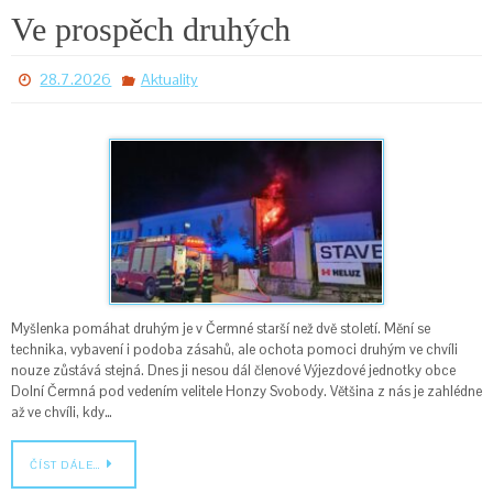
Ve prospěch druhých
28.7.2026
Aktuality
Myšlenka pomáhat druhým je v Čermné starší než dvě století. Mění se
technika, vybavení i podoba zásahů, ale ochota pomoci druhým ve chvíli
nouze zůstává stejná. Dnes ji nesou dál členové Výjezdové jednotky obce
Dolní Čermná pod vedením velitele Honzy Svobody. Většina z nás je zahlédne
až ve chvíli, kdy…
ČÍST DÁLE…