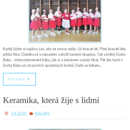
Každý týden si najdou čas, aby se znovu sešly. Už dvacet let. Před dvaceti lety
přišla Věra Chládková s nápadem založit taneční skupinu. Tak vznikly Dolče
Baby – dolnočermenské báby, jak si s úsměvem začaly říkat. Pět žen tančí v
Dolče Baby už od prvních společných kroků. Další se během…
ČÍST DÁLE…
Keramika, která žije s lidmi
3.8.2026
Aktuality