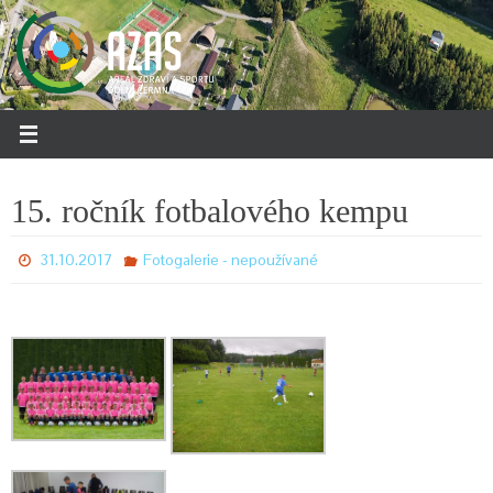
Přeskočit
na
obsah
15. ročník fotbalového kempu
31.10.2017
Fotogalerie - nepoužívané