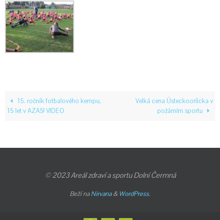
15. ročník fotbalového kempu,
Velká cena Ústeckoorlicka v
15 let v AZAS! VIDEO
požárním sportu
© 2023 Areál zdraví a sportu Dolní Čermná
Beží na
Nirvana
&
WordPress.