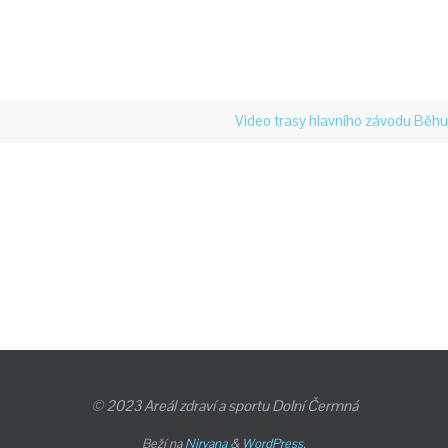
Video trasy hlavního závodu Běhu
© 2023 Areál zdraví a sportu Dolní Čermná
Beží na
Nirvana
&
WordPress.