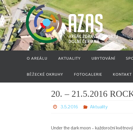
Přeskočit
na
obsah
Přeskočit
O AREÁLU
AKTUALITY
UBYTOVÁNÍ
SP
na
obsah
BĚŽECKÉ OKRUHY
FOTOGALERIE
KONTAKT
20. – 21.5.2016 R
3.5.2016
Aktuality
Under the dark moon – každoroční květnový