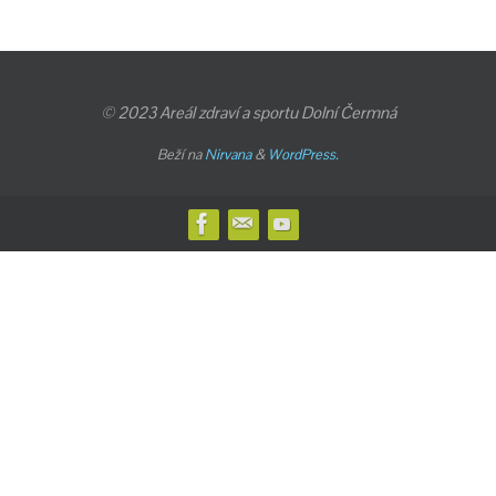
© 2023 Areál zdraví a sportu Dolní Čermná
Beží na
Nirvana
&
WordPress.