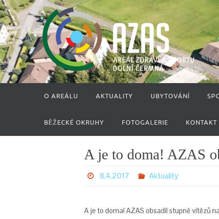
Přeskočit
na
obsah
Přeskočit
O AREÁLU
AKTUALITY
UBYTOVÁNÍ
SP
na
obsah
BĚŽECKÉ OKRUHY
FOTOGALERIE
KONTAKT
A je to doma! AZAS ob
8.4.2017
Aktuality
A je to doma! AZAS obsadil stupně vítězů 