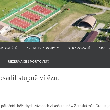
ORTOVIŠTĚ
AKTIVITY A POBYTY
STRAVOVÁNÍ
AKCE 
REZERVACE SPORTOVIŠŤ
sadil stupně vítězů.
na pátečních běžeckých závodech v Lanškrouně – Zemská míle. Gratuluj