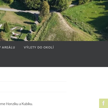
V AREÁLU
VÝLETY DO OKOLÍ
eme Honzíku a Kubíku.