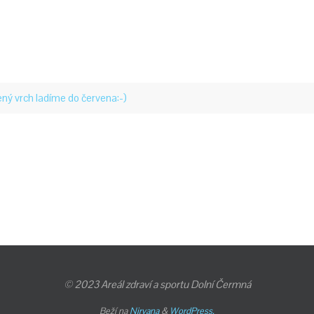
ný vrch ladíme do červena:-)
© 2023 Areál zdraví a sportu Dolní Čermná
Beží na
Nirvana
&
WordPress.