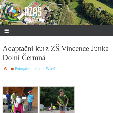
Přeskočit
na
obsah
Adaptační kurz ZŠ Vincence Junka
Dolní Čermná
Fotogalerie - nepoužívané