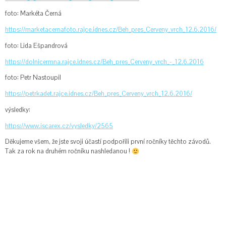
foto: Markéta Černá
https://marketacernafoto.rajce.idnes.cz/Beh_pres_Cerveny_vrch_12.6.2016/
foto: Lida Ešpandrová
https://dolnicermna.rajce.idnes.cz/Beh_pres_Cerveny_vrch_-_12.6.2016
foto: Petr Nastoupil
https://petrkadet.rajce.idnes.cz/Beh_pres_Cerveny_vrch_12.6.2016/
výsledky:
https://www.iscarex.cz/vysledky/2565
Děkujeme všem, že jste svoji účastí podpořili první ročníky těchto závodů.
Tak za rok na druhém ročníku nashledanou !