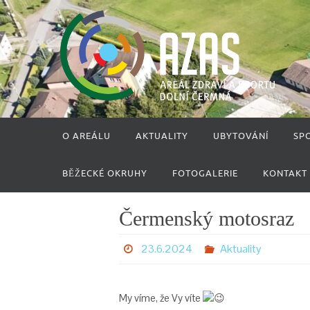
Přeskočit
na
obsah
Přeskočit
O AREÁLU
AKTUALITY
UBYTOVÁNÍ
SP
na
obsah
BĚŽECKÉ OKRUHY
FOTOGALERIE
KONTAKT
Čermenský motosraz
23.6.2024
Aktuality
My víme, že Vy víte