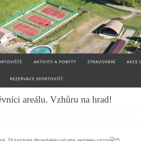
ORTOVIŠTĚ
AKTIVITY A POBYTY
STRAVOVÁNÍ
AKCE 
REZERVACE SPORTOVIŠŤ
těvníci areálu. Vzhůru na hrad!
ně. Tři turistické cíle nedaleko od sebe, nedaleko od nás