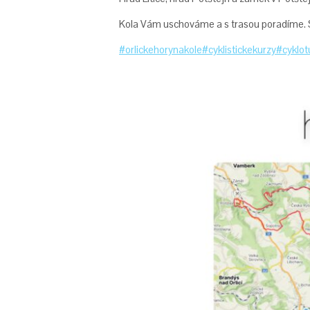
Kola Vám uschováme a s trasou poradíme. St
#orlickehorynakole
#cyklistickekurzy
#cyklot