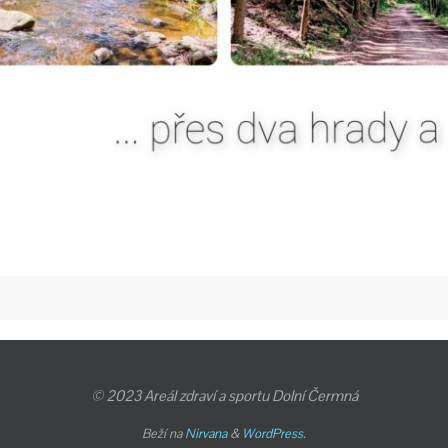
© 2023 Areál zdraví a sportu Dolní Čermná
Beží na
Nirvana
&
WordPress.