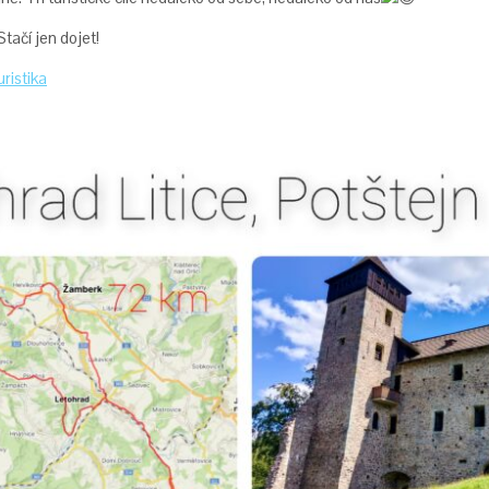
ačí jen dojet!
uristika