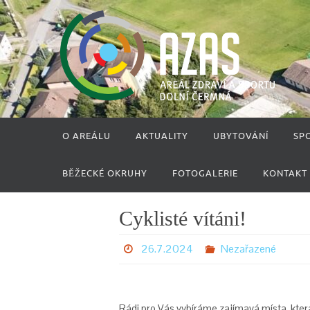
Přeskočit
na
obsah
Přeskočit
O AREÁLU
AKTUALITY
UBYTOVÁNÍ
SP
na
obsah
BĚŽECKÉ OKRUHY
FOTOGALERIE
KONTAKT
Cyklisté vítáni!
26.7.2024
Nezařazené
Rádi pro Vás vybíráme zajímavá místa, kter