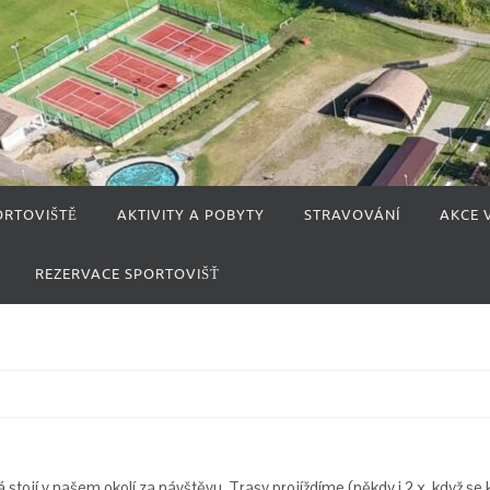
ORTOVIŠTĚ
AKTIVITY A POBYTY
STRAVOVÁNÍ
AKCE 
REZERVACE SPORTOVIŠŤ
á stojí v našem okolí za návštěvu. Trasy projíždíme (někdy i 2 x, když