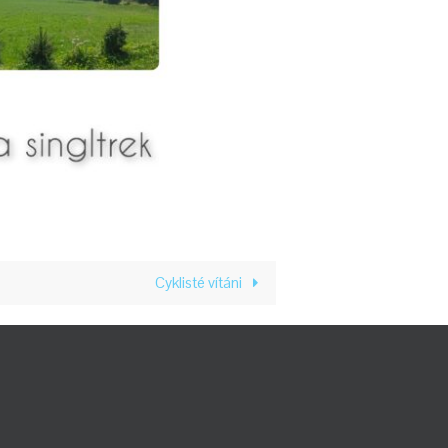
Cyklisté vítáni