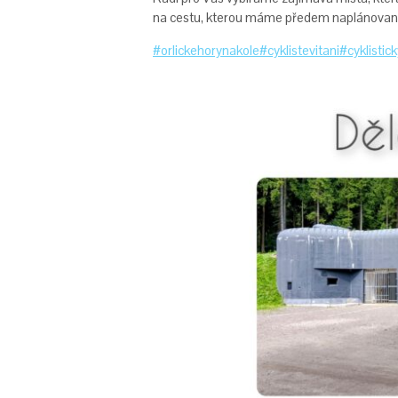
na cestu, kterou máme předem naplánova
#orlickehorynakole
#cyklistevitani
#cyklistic