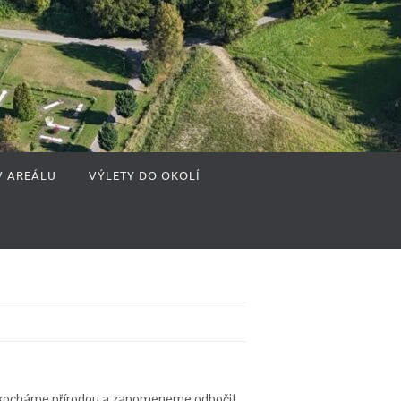
V AREÁLU
VÝLETY DO OKOLÍ
 se kocháme přírodou a zapomeneme odbočit