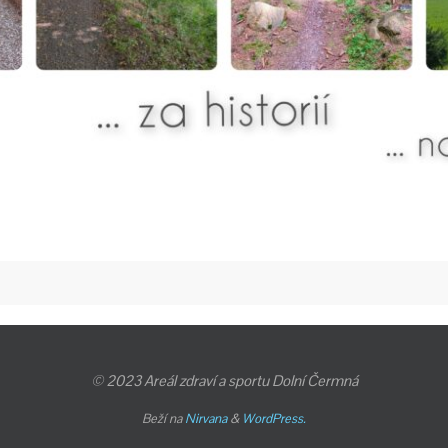
© 2023 Areál zdraví a sportu Dolní Čermná
Beží na
Nirvana
&
WordPress.