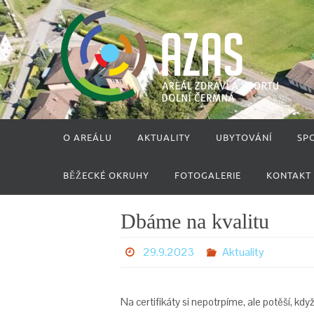
Přeskočit
na
obsah
Přeskočit
O AREÁLU
AKTUALITY
UBYTOVÁNÍ
SP
na
obsah
BĚŽECKÉ OKRUHY
FOTOGALERIE
KONTAKT
Dbáme na kvalitu
29.9.2023
Aktuality
Na certifikáty si nepotrpíme, ale potěší, kdy