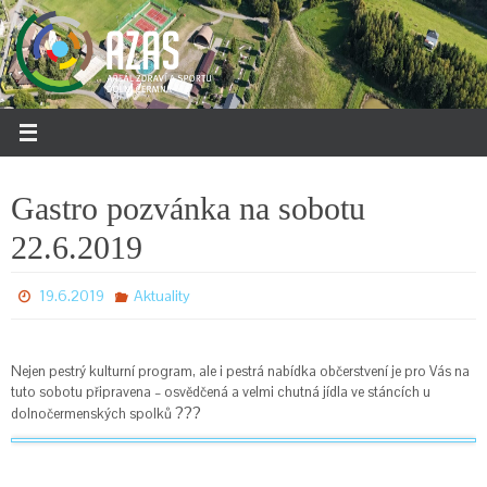
Přeskočit
na
obsah
Gastro pozvánka na sobotu
22.6.2019
19.6.2019
Aktuality
Nejen pestrý kulturní program, ale i pestrá nabídka občerstvení je pro Vás na
tuto sobotu připravena – osvědčená a velmi chutná jídla ve stáncích u
?
?
?
dolnočermenských spolků