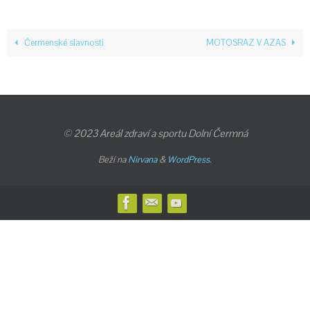
Čermenské slavnosti
MOTOSRAZ V AZAS
© 2023 Areál zdraví a sportu Dolní Čermná
Beží na
Nirvana
&
WordPress.