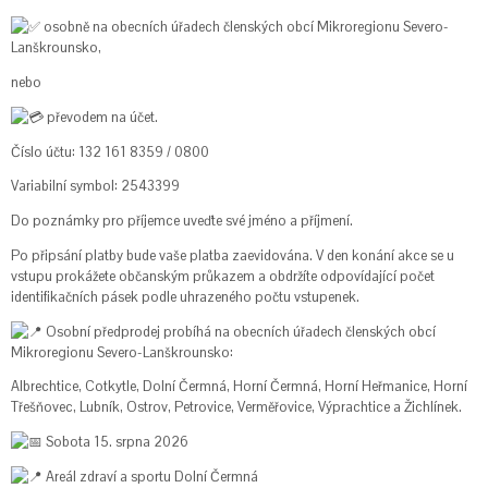
osobně na obecních úřadech členských obcí Mikroregionu Severo-
Lanškrounsko,
nebo
převodem na účet.
Číslo účtu: 132 161 8359 / 0800
Variabilní symbol: 2543399
Do poznámky pro příjemce uveďte své jméno a příjmení.
Po připsání platby bude vaše platba zaevidována. V den konání akce se u
vstupu prokážete občanským průkazem a obdržíte odpovídající počet
identifikačních pásek podle uhrazeného počtu vstupenek.
Osobní předprodej probíhá na obecních úřadech členských obcí
Mikroregionu Severo-Lanškrounsko:
Albrechtice, Cotkytle, Dolní Čermná, Horní Čermná, Horní Heřmanice, Horní
Třešňovec, Lubník, Ostrov, Petrovice, Verměřovice, Výprachtice a Žichlínek.
Sobota 15. srpna 2026
Areál zdraví a sportu Dolní Čermná