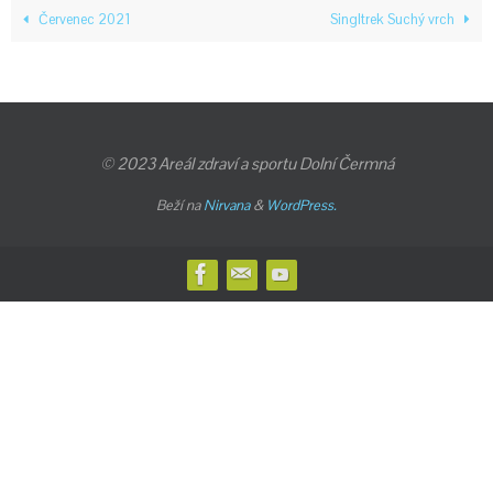
Červenec 2021
Singltrek Suchý vrch
© 2023 Areál zdraví a sportu Dolní Čermná
Beží na
Nirvana
&
WordPress.