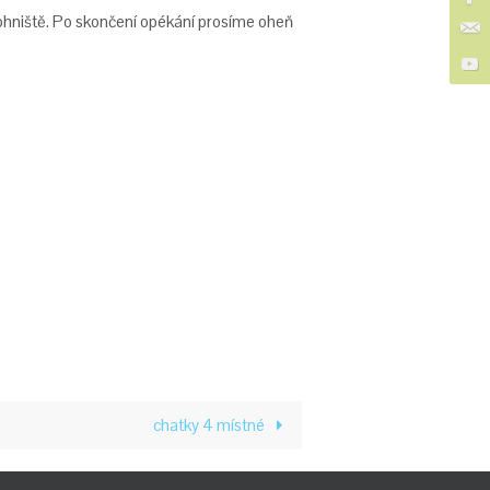
u ohniště. Po skončení opékání prosíme oheň
chatky 4 místné