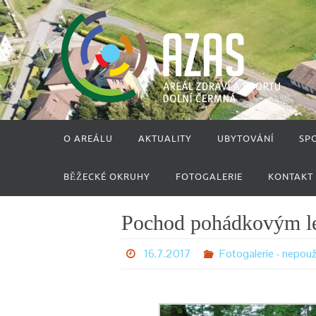
Přeskočit
na
obsah
Přeskočit
O AREÁLU
AKTUALITY
UBYTOVÁNÍ
SP
na
obsah
BĚŽECKÉ OKRUHY
FOTOGALERIE
KONTAKT
Pochod pohádkovým l
16.7.2017
Fotogalerie - nepou