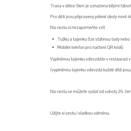
Trasa v délce 5km je označena bílými fábor
Pro děti jsou připraveny pěkné úkoly nově d
Na cestu si nezapomeňte vzít
Tužku a tajenku (lze stáhnou tady nebo
Mobilní telefon pro načtení QR kódů
Vyplněnou tajenku odevzdáte v restauraci v
(vyplněnou tajenku odevzdá každé dítě pouz
Na cestu se můžete vydat od soboty 26. čer
Užijte si cestu i sladkou odměnu.