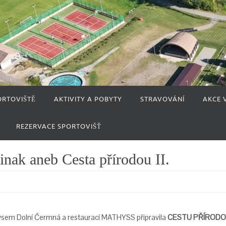
ORTOVIŠTĚ
AKTIVITY A POBYTY
STRAVOVÁNÍ
AKCE 
REZERVACE SPORTOVIŠŤ
inak aneb Cesta přírodou II.
stysem Dolní Čermná a restaurací MATHYSS připravila
CESTU PŘÍRODO