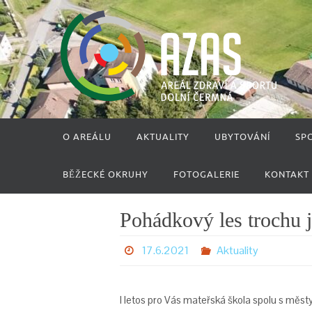
Přeskočit
na
obsah
Přeskočit
O AREÁLU
AKTUALITY
UBYTOVÁNÍ
SP
na
obsah
BĚŽECKÉ OKRUHY
FOTOGALERIE
KONTAKT
Pohádkový les trochu j
17.6.2021
Aktuality
I letos pro Vás mateřská škola spolu s mě