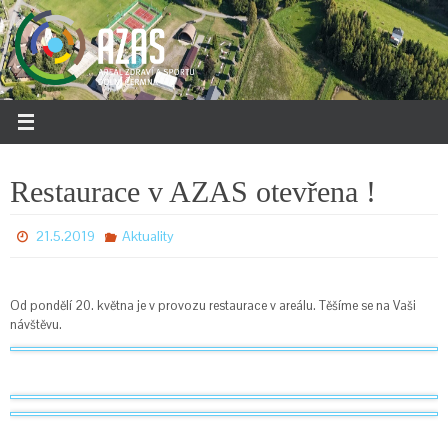
Přeskočit
na
obsah
Restaurace v AZAS otevřena !
21.5.2019
Aktuality
Od pondělí 20. května je v provozu restaurace v areálu. Těšíme se na Vaši
návštěvu.