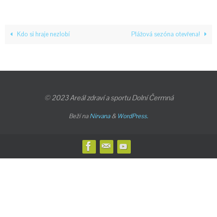
Kdo si hraje nezlobí
Plážová sezóna otevřena!
© 2023 Areál zdraví a sportu Dolní Čermná
Beží na
Nirvana
&
WordPress.