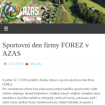
Přeskočit
na
obsah
Sportovní den firmy FOREZ v
AZAS
24.7.2016
Aktuality
V pátek 22.7.2016 proběh v Areálu zdraví a sportu sportovní den firmy
FOREZ.
Pro zaměstnance firmy byla připravena pestrá nabídka sportovního vyžití
včetně cateringu. Speed badminton, volejbal, beach volejbal, nohejbal, tenis,
slackline a slackline exhibice, minigolg, venkovní šachy, petanque, pěší i
cyklo trasa, skákací boty, tandemové kolo, lidský fotbálek, koupání a