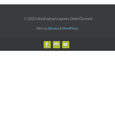
© 2023 Areál zdraví a sportu Dolní Čermná
Beží na
Nirvana
&
WordPress.