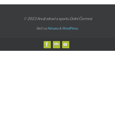
© 2023 Areál zdraví a sportu Dolní Čermná
Beží na
Nirvana
&
WordPress.