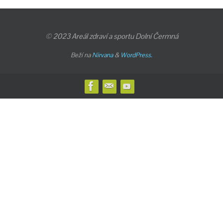
© 2023 Areál zdraví a sportu Dolní Čermná
Beží na
Nirvana
&
WordPress.