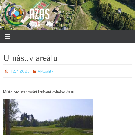
Přeskočit
na
obsah
U nás..v areálu
12.7.2023
Aktuality
Místo pro stanování i trávení volného času.