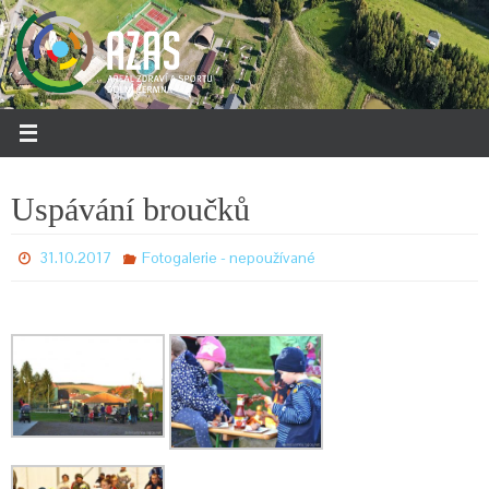
Přeskočit
na
obsah
Uspávání broučků
31.10.2017
Fotogalerie - nepoužívané