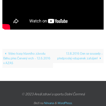
Video trasy hlavního závodu
13.8.2016 Den se sousedy –
Běhu přes Červený vrch – 12.6.2016
předprodej vstupenek zahájen!
v AZAS
© 2023 Areál zdraví a sportu Dolní Čermná
Beží na
Nirvana
&
WordPress.