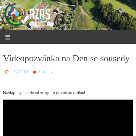
Přeskočit
na
obsah
Videopozvánka na Den se sousedy
17.7.2016
Aktuality
Našlapaný celodenní program pro celou rodinu!