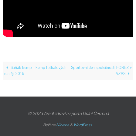
Saňák kemp – kemp fotbalových
Sportovní den společnosti FOREZ v
nadějí 2016
AZAS
© 2023 Areál zdraví a sportu Dolní Čermná
Beží na
Nirvana
&
WordPress.