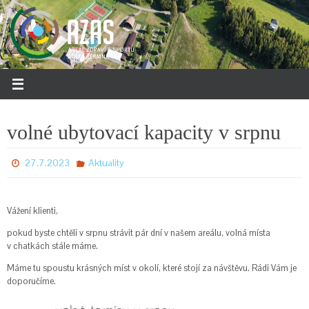
Přeskočit
na
obsah
volné ubytovací kapacity v srpnu
27.7.2023
Aktuality
Vážení klienti,
pokud byste chtěli v srpnu strávit pár dní v našem areálu, volná místa
v chatkách stále máme.
Máme tu spoustu krásných míst v okolí, které stojí za návštěvu. Rádi Vám je
doporučíme.