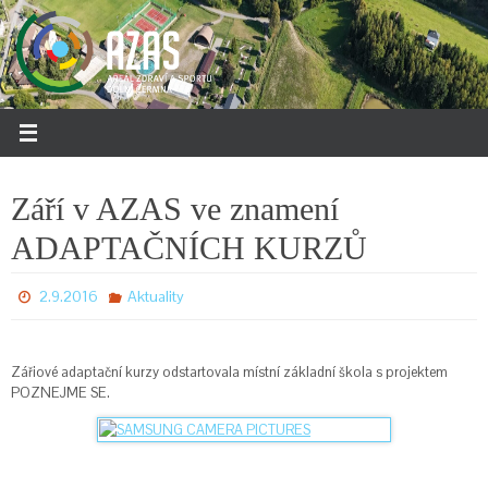
Přeskočit
na
obsah
Září v AZAS ve znamení
ADAPTAČNÍCH KURZŮ
2.9.2016
Aktuality
Zářiové adaptační kurzy odstartovala místní základní škola s projektem
POZNEJME SE.