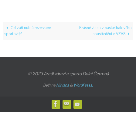
Od září nutná rezervace
Krásné video z basketbalového
sportovišť
soustředění v AZAS
© 2023 Areál zdraví a sportu Dolní Čermná
Beží na
Nirvana
&
WordPress.