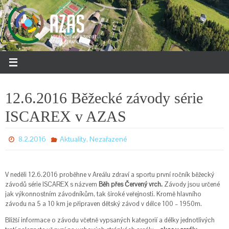
Přeskočit
na
obsah
12.6.2016 Běžecké závody série
ISCAREX v AZAS
,
8.2.2016
Aktuality
Nezařazené
V neděli 12.6.2016 proběhne v Areálu zdraví a sportu první ročník běžecký
závodů série ISCAREX s názvem
Běh přes Červený vrch.
Závody jsou určené
jak výkonnostním závodníkům, tak široké veřejnosti. Kromě hlavního
závodu na 5 a 10 km je připraven dětský závod v délce 100 – 1950m.
Bližší informace o závodu včetně vypsaných kategorií a délky jednotlivých