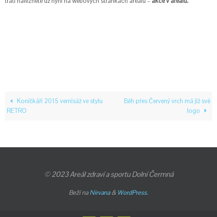
tratí naleznete už nyní na webových stránkách areálu –
akce v areálu.
Koníčkáři 2015 vernisáž ve stylu
Běh přes Červený vrch má již své
RETRO
logo
© 2023 Areál zdraví a sportu Dolní Čermná
Beží na
Nirvana
&
WordPress.