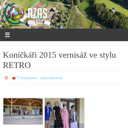
Přeskočit
na
obsah
Koníčkáři 2015 vernisáž ve stylu
RETRO
Fotogalerie - nepoužívané