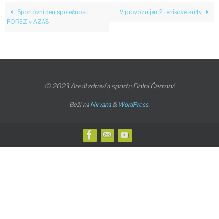
Sportovní den společnosti
V provozu jen 2 tenisové kurty
FOREZ v AZAS
© 2023 Areál zdraví a sportu Dolní Čermná
Beží na
Nirvana
&
WordPress.