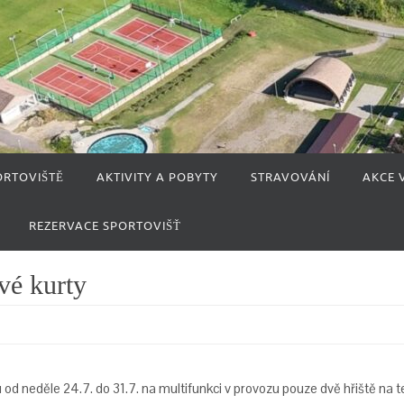
ORTOVIŠTĚ
AKTIVITY A POBYTY
STRAVOVÁNÍ
AKCE 
REZERVACE SPORTOVIŠŤ
vé kurty
 neděle 24.7. do 31.7. na multifunkci v provozu pouze dvě hřiště na te