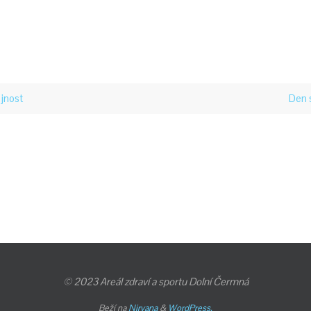
ejnost
Den 
© 2023 Areál zdraví a sportu Dolní Čermná
Beží na
Nirvana
&
WordPress.