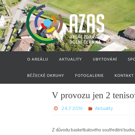
Přeskočit
na
obsah
Přeskočit
O AREÁLU
AKTUALITY
UBYTOVÁNÍ
SP
na
obsah
BĚŽECKÉ OKRUHY
FOTOGALERIE
KONTAKT
V provozu jen 2 teniso
24.7.2016
Aktuality
Z důvodu basketbalového soutředění budou od