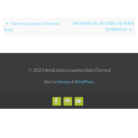
V provozu pouze 2 tenisové
PROGRAM 26. ROČNÍKU SETKÁNÍ
kurty
ČERMNÝCH
© 2023 Areál zdraví a sportu Dolní Čermná
Beží na
Nirvana
&
WordPress.