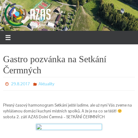
Přeskočit
na
obsah
Gastro pozvánka na Setkání
Čermných
29.8.2017
Aktuality
Přesný časový harmonogram Setkání ještě ladíme, ale už nyní Vás zveme na
vyhlášenou domácí kuchyni místních spolků. A že je na co se těšit!
sobota 2. září AZAS Dolní Čermná – SETKÁNÍ ČERMNÝCH