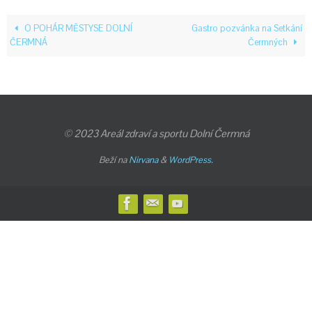
O POHÁR MĚSTYSE DOLNÍ
Gastro pozvánka na Setkání
ČERMNÁ
Čermných
© 2023 Areál zdraví a sportu Dolní Čermná
Beží na
Nirvana
&
WordPress.