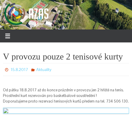
Přeskočit
na
obsah
V provozu pouze 2 tenisové kurty
15.8.2017
Aktuality
Od pátku 18.8.2017 až do konce prázdnin v provozu jen 2 hřiště na tenis.
Prostřední kurt rezervován pro basketbalové soustředění !
Doporučujeme proto rezervaci tenisových kurtů předem na tel. 734 506 130.