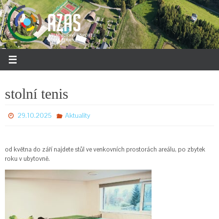
Přeskočit
na
obsah
stolní tenis
29.10.2025
Aktuality
od května do září najdete stůl ve venkovních prostorách areálu, po zbytek
roku v ubytovně.