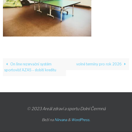
On line rezervační systém
volné termíny pro rok 2026
sportovišť AZAS – dobití kreditu
© 2023 Areál zdraví a sportu Dolní Čermná
Beží na
Nirvana
&
WordPress.